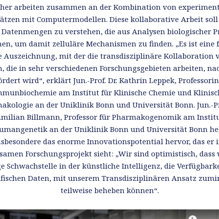
cher arbeiten zusammen an der Kombination von experiment
ätzen mit Computermodellen. Diese kollaborative Arbeit soll 
e Datenmengen zu verstehen, die aus Analysen biologischer P
n, um damit zelluläre Mechanismen zu finden. „Es ist eine 
e Auszeichnung, mit der die transdisziplinäre Kollaboration 
, die in sehr verschiedenen Forschungsgebieten arbeiten, na
ördert wird“, erklärt Jun.-Prof. Dr. Kathrin Leppek, Professorin
mmunbiochemie am Institut für Klinische Chemie und Klinisc
kologie an der Uniklinik Bonn und Universität Bonn. Jun.-Pr
milian Billmann, Professor für Pharmakogenomik am Institu
umangenetik an der Uniklinik Bonn und Universität Bonn he
nsbesondere das enorme Innovationspotential hervor, das er 
amen Forschungsprojekt sieht: „Wir sind optimistisch, dass 
e Schwachstelle in der künstliche Intelligenz, die Verfügbark
ifischen Daten, mit unserem Transdisziplinären Ansatz zumi
teilweise beheben können“.