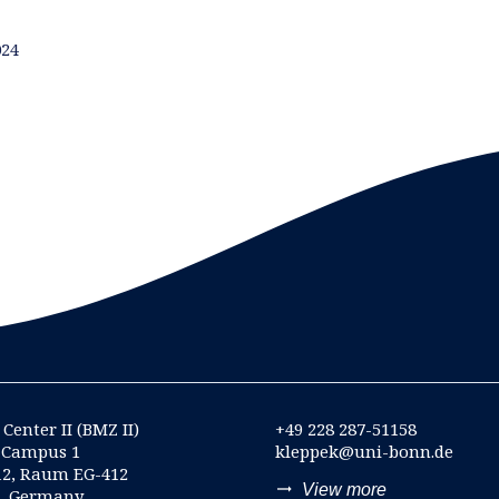
024
Center II (BMZ II)
+49 228 287-51158
-Campus 1
kleppek@uni-bonn.de
12, Raum EG-412
trending_flat
View more
n, Germany