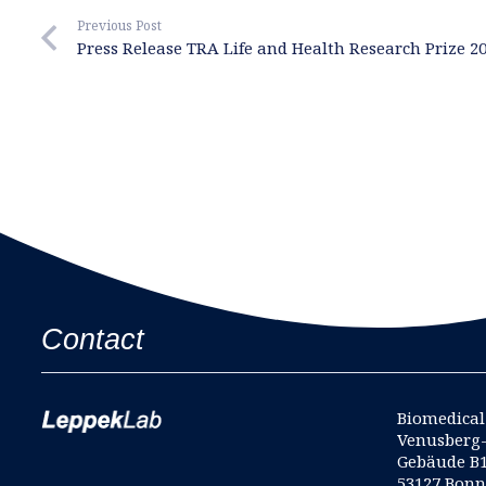
Previous Post
Press Release TRA Life and Health Research Prize 2
Contact
Biomedical 
Venusberg
Gebäude B
53127 Bon