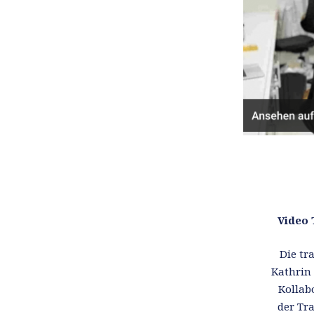
Video 
Die tr
Kathrin 
Kollab
der Tr