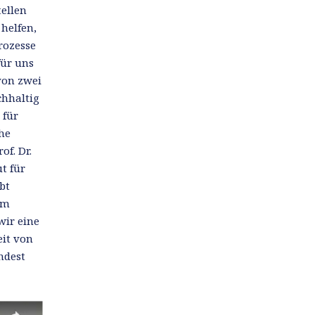
ellen
helfen,
rozesse
für uns
von zwei
chhaltig
 für
he
of. Dr.
t für
bt
im
wir eine
eit von
ndest