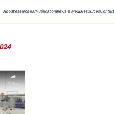
About
Research
Team
Publications
News & Media
Resources
Contact
2024