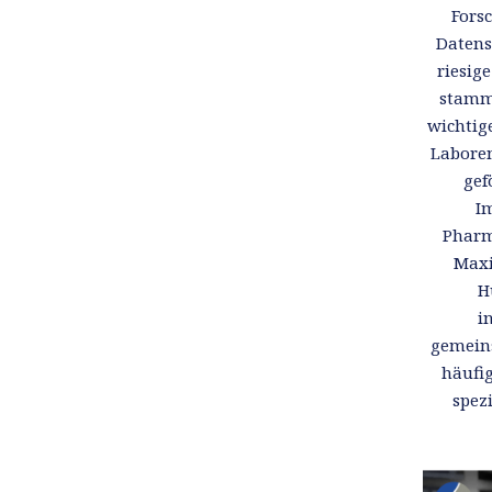
Fors
Datens
riesig
stamme
wichtig
Laboren
gef
I
Pharma
Maxi
H
i
gemeins
häufig
spez